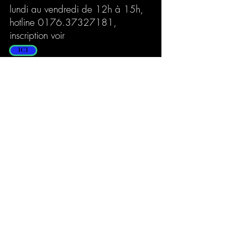
lundi au vendredi de 12h à 15h,
hotline
0176.37327181
,
inscription voir
ICI
Cliniques d'urgence:
Hôpital universitaire de Heidelberg
| Dans Neuenheimer Feld 410 |
69120 Heidelberg I
Tél.06221.116117
Services d'urgence Heidelberg
Service d'urgence de la pharmacie
de Heidelberg | Tél.06221.56-
36284
Adhésions:
www.dgkn.de
|
www.dgn.org
|